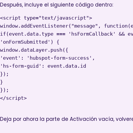
Después, incluye el siguiente código dentro:
<script type="text/javascript">

window.addEventListener("message", function(e
if(event.data.type === 'hsFormCallback' && ev
'onFormSubmitted') {

window.dataLayer.push({

'event': 'hubspot-form-success',

'hs-form-guid': event.data.id

});

}

});

</script>

Deja por ahora la parte de Activación vacía, volv