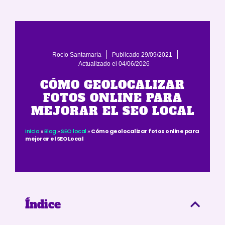
Rocío Santamaría
Publicado
29/09/2021
Actualizado el 04/06/2026
CÓMO GEOLOCALIZAR
Inicio
»
Blog
»
SEO local
»
Cómo geolocalizar fotos
online para mejorar el SEO Local
FOTOS ONLINE PARA
MEJORAR EL SEO LOCAL
Inicio
»
Blog
»
SEO local
»
Cómo geolocalizar fotos online para
mejorar el SEO Local
Índice