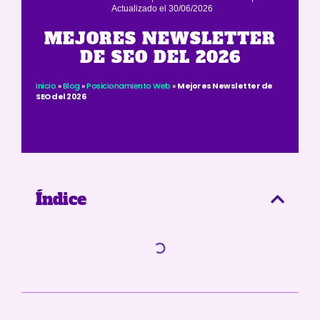
Actualizado el 30/06/2026
Inicio
»
Blog
»
Posicionamiento Web
»
Mejores
MEJORES NEWSLETTER
Newsletter de SEO del 2026
DE SEO DEL 2026
Inicio
»
Blog
»
Posicionamiento Web
»
Mejores Newsletter de
SEO del 2026
Índice